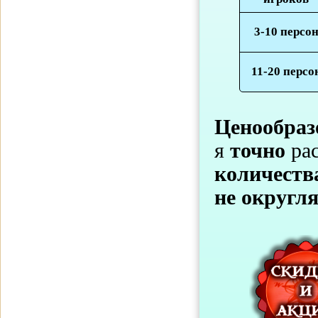
3-10 персо
11-20 персо
Ценообраз
я
точно
ра
количеств
не округл