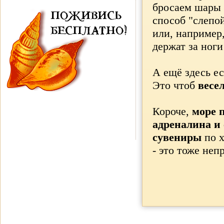
бросаем шары -
ПОЖИВИСЬ
способ "слепой
БЕСПЛАТНО!
или, например,
держат за ноги
А ещё здесь е
Это чтоб
весе
Короче,
море 
адреналина и
сувениры
по х
- это тоже неп