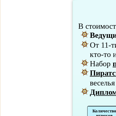
В стоимос
Ведущи
От 11-т
кто-то 
Набор
Пиратс
веселья
Дипло
Количеств
игроков