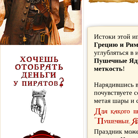
Истоки этой и
Грецию и Ри
углубляться в
Пушечные Яд
меткость
!
Нарядившись 
почувствуете 
метая шары и 
Для какого пр
"Пушечные Ядр
Праздник мож