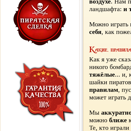
воздухе
. Нам 
ландшафта:
и 
Можно играть
себя
, как поже
Какие правила
Как я уже сказ
никого бомбар
тяжёлые
... и
шайки пиратов
правилам
, пу
может играть 
Мы
аккуратн
можно
ближе
Те, кто играли
УЗНАЙ
ПРО ПИРАТСКУЮ
ГАРАНТИЮ