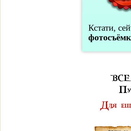
Кстати, се
фотосъёмк
ВСЕ
Пу
Для ещё