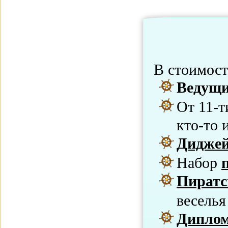
В стоимос
Ведущи
От 11-т
кто-то 
Дидже
Набор
Пиратс
веселья
Дипло