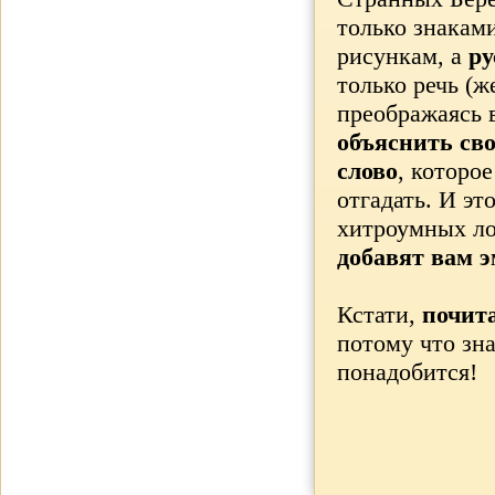
только знакам
рисункам, а
ру
только речь (ж
преображаясь 
объяснить св
слово
, которо
отгадать. И эт
хитроумных ло
добавят вам 
Кстати,
почит
потому что зн
понадобится!