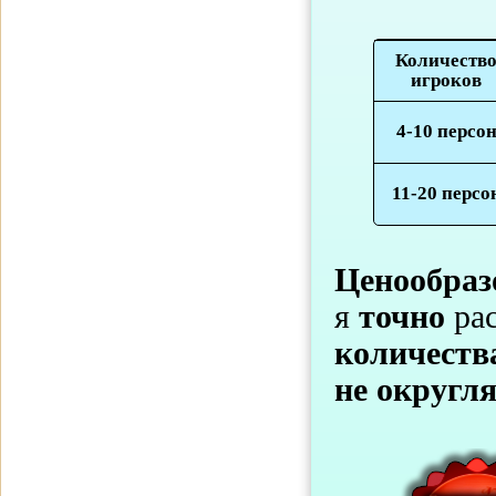
Количеств
игроков
4-10 персо
11-20 персо
Ценообраз
я
точно
ра
количеств
не округл