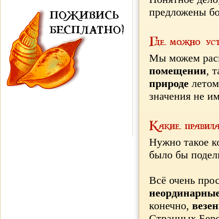
предложены бол
ПОЖИВИСЬ
БЕСПЛАТНО!
Где можно уст
Мы можем рас
помещении
, 
природе
летом
значения не им
Какие правила
Нужно такое к
было бы подел
Всё очень про
неординарны
конечно,
везен
Странных Бере