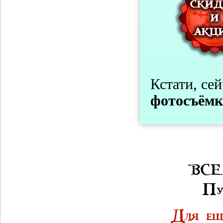
Кстати, се
фотосъёмк
ВСЕ
Пу
Для ещё