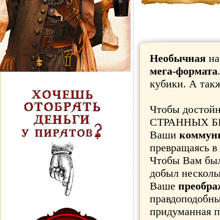
Необычная
на
мега-формата
кубики. А так
Чтобы достой
СТРАННЫХ БЕР
Ваши
коммуни
превращаясь в
Чтобы Вам бы
добыл несколь
Ваше
преобр
правдоподобным
придуманная п