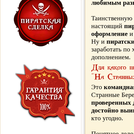
любимым раз
Таинственную 
настоящий
пи
оформление
Ну и
пиратск
заработать по 
дополнением.
Для какого пр
"На Странных
Это
командна
Странные Бере
проверенных 
достойно выи
кто угодно.
УЗНАЙ
ПРО ПИРАТСКУЮ
ГАРАНТИЮ
Понятное дело