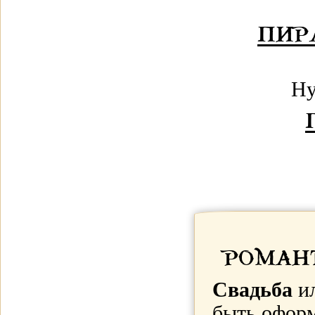
ПИР
Ну
РОМАН
Свадьба
ил
быть офор