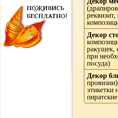
Декор ме
(драпиров
ПОЖИВИСЬ
реквизит,
БЕСПЛАТНО!
композици
Декор ст
композици
ракушек, с
при необх
посуда)
Декор бл
провизии)
этикетки 
пиратские