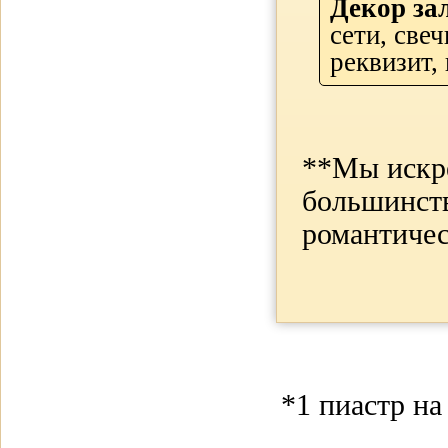
Декор за
сети, све
реквизит,
**Мы искре
большинств
романтичес
*1 пиастр на