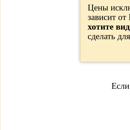
Цены искл
зависит о
хотите вид
сделать дл
Если