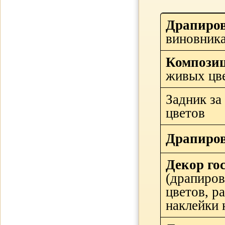
Драпиров
виновника
Композиц
живых цве
Задник за
цветов
Драпиров
Декор гос
(драпиров
цветов, ра
наклейки 