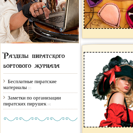
Разделы пиратского
бортового журнала
читать
увеличить
Бесплатные пиратские
материалы
[2]
Заметки по организации
пиратских пирушек
[4]